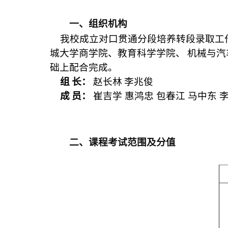
一、组织机构
我校成立对口贯通分段培养转段录取工
城大学商学院、教育科学学院、
机械与汽
础上配合完成。
组
长：
赵长林
李兆俊
成
员：
崔吉学 惠鸿忠 包春江 马中东 
二、课程考试范围及分值