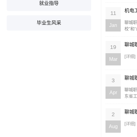
就业指导
机电
11
聊城职
毕业生风采
Jan
校”和
聊城
19
[
详细
]
Mar
聊城
3
聊城
Apr
东省工
聊城
2
[
详细
]
Aug