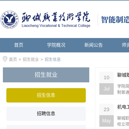
首页
学院概况
新闻公告
师
首页
>
招生就业
>
招生信息
招生就业
聊城
10
学院简
Jul
制普通
招生信息
机电
23
招聘信息
聊城
May
校立项