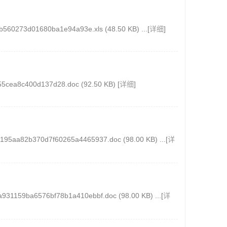
1680ba1e94a93e.xls (48.50 KB) ...[
详细
]
c400d137d28.doc (92.50 KB) [
详细
]
0d7f60265a4465937.doc (98.00 KB) ...[
详
576bf78b1a410ebbf.doc (98.00 KB) ...[
详