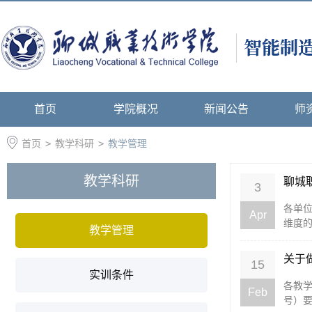
首页
学院概况
新闻公告
师
首页
>
教学科研
>
教学管理
教学科研
聊城
3
各单位
Apr
维度的
教学管理
关于
15
实训条件
各教学
Feb
号）要