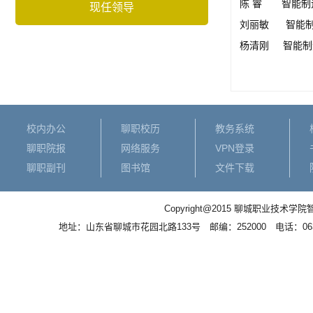
陈 睿 智能制
现任领导
刘丽敏 智能制
杨清刚 智能制
校内办公
聊职校历
教务系统
聊职院报
网络服务
VPN登录
聊职副刊
图书馆
文件下载
Copyright@2015 聊城职业
地址：山东省聊城市花园北路133号 邮编：252000 电话：0635－83