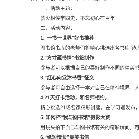
一、活动主题：
薪火相传学四史，不忘初心在百年
二、活动内容：
1.“一书一世界”好书推荐
图书馆书库的老师们将精心挑选出各书库“镇
2.
“方寸蕴书情
”书签
制
作
参与者可以根据自己的喜好制作不同的精美
3.“红心向党沐书香”征文
参与者可自由选择一本对自己在精神境界，人
4.21天打卡活动，和名师相约。
精心挑选21场名家精彩讲座，在学习通发布，
5. 知网杯“我与图书馆”摄影大赛
用镜头拍下自己与图书馆有关的精彩瞬间，
6
.“纸短情长”最美书信